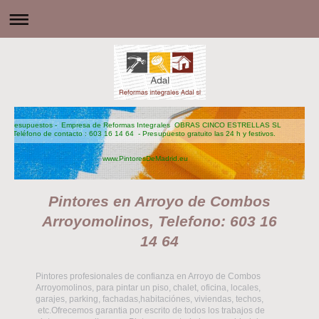
Presupuestos - Empresa de Reformas Integrales OBRAS CINCO ESTRELLAS SL
Teléfono de contacto : 603 16 14 64 - Presupuesto gratuito las 24 h y festivos.
www.PintoresDeMadrid.eu
Pintores en Arroyo de Combos
Arroyomolinos, Telefono: 603 16
14 64
Pintores profesionales de confianza en Arroyo de Combos
Arroyomolinos, para pintar un piso, chalet, oficina, locales,
garajes, parking, fachadas,habitaciónes, viviendas, techos,
etc.Ofrecemos garantia por escrito de todos los trabajos de