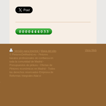
Vista Web
Versión para imprimir
|
Mapa del sitio
© PintoresDeMadrid.eu - Pintores
baratos profesionales de confianza en
toda la comunidad de Madrid -
Presupuestos de pintura - Ofertas de
Pintores económicos en Madrid - Todos
los derechos reservados-Empresa de
Reformas Integrales Adal sl