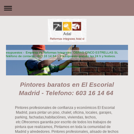
Presupuestos - Empresa de Reformas Integrales OBRAS CINCO ESTRELLAS SL
Teléfono de contacto : 603 16 14 64 - Presupuesto gratuito las 24 h y festivos.
www.PintoresDeMadrid.eu
Pintores baratos en El Escorial
Madrid - Telefono: 603 16 14 64
Pintores profesionales de confianza y económicos El Escorial
Madrid, para pintar un piso, chalet, oficina, locales, garajes,
parking, fachadas,habitaciónes, viviendas, techos,
etc.Ofrecemos garantia por escrito de todos los trabajos de
pintura que realizamos, Pintamos en toda la comunidad de
Madrid y alrededores. Pintores profesionales, alisado de techos