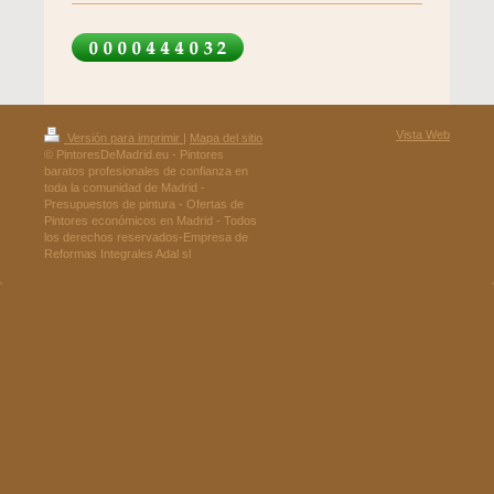
Vista Web
Versión para imprimir
|
Mapa del sitio
© PintoresDeMadrid.eu - Pintores
baratos profesionales de confianza en
toda la comunidad de Madrid -
Presupuestos de pintura - Ofertas de
Pintores económicos en Madrid - Todos
los derechos reservados-Empresa de
Reformas Integrales Adal sl