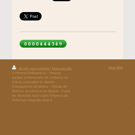
Vista Web
Versión para imprimir
|
Mapa del sitio
© PintoresDeMadrid.eu - Pintores
baratos profesionales de confianza en
toda la comunidad de Madrid -
Presupuestos de pintura - Ofertas de
Pintores económicos en Madrid - Todos
los derechos reservados-Empresa de
Reformas Integrales Adal sl