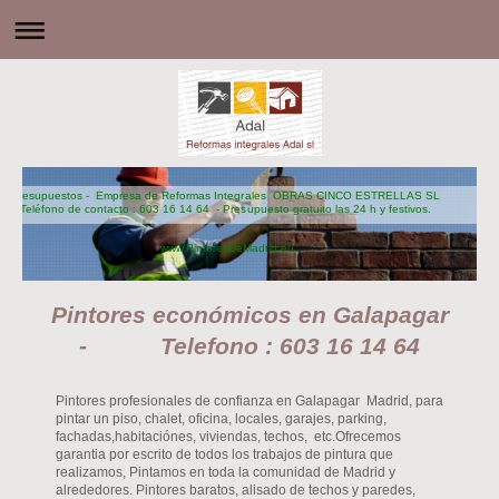
Presupuestos - Empresa de Reformas Integrales OBRAS CINCO ESTRELLAS SL
Teléfono de contacto : 603 16 14 64 - Presupuesto gratuito las 24 h y festivos.
www.PintoresDeMadrid.eu
Pintores económicos en Galapagar
- Telefono : 603 16 14 64
Pintores profesionales de confianza en Galapagar Madrid, para
pintar un piso, chalet, oficina, locales, garajes, parking,
fachadas,habitaciónes, viviendas, techos, etc.Ofrecemos
garantia por escrito de todos los trabajos de pintura que
realizamos, Pintamos en toda la comunidad de Madrid y
alrededores. Pintores baratos, alisado de techos y paredes,