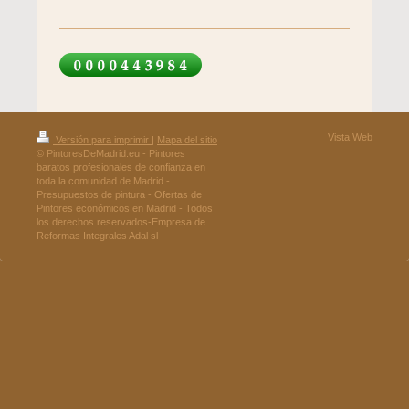
Vista Web
Versión para imprimir
|
Mapa del sitio
© PintoresDeMadrid.eu - Pintores
baratos profesionales de confianza en
toda la comunidad de Madrid -
Presupuestos de pintura - Ofertas de
Pintores económicos en Madrid - Todos
los derechos reservados-Empresa de
Reformas Integrales Adal sl