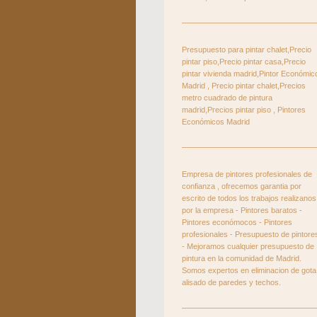
Presupuesto para pintar chalet,Precio
pintar piso,Precio pintar casa,Precio
pintar vivienda madrid,Pintor Económic
Madrid , Precio pintar chalet,Precios
metro cuadrado de pintura
madrid,Precios pintar piso , Pintores
Económicos Madrid
Empresa de pintores profesionales de
confianza , ofrecemos garantia por
escrito de todos los trabajos realizanos
por la empresa - Pintores baratos -
Pintores económocos - Pintores
profesionales - Presupuesto de pintore
- Mejoramos cualquier presupuesto de
pintura en la comunidad de Madrid.
Somos expertos en eliminacion de gota
alisado de paredes y techos.