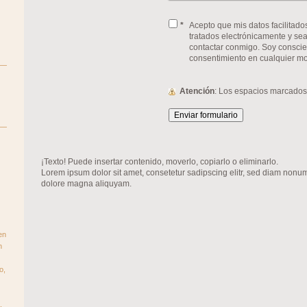
*
Acepto que mis datos facilitado
tratados electrónicamente y sean utilizados con el propósit
contactar conmigo. Soy consci
consentimiento en cualquier m
Atención
: Los espacios marcado
¡Texto! Puede insertar contenido, moverlo, copiarlo o eliminarlo.
Lorem ipsum dolor sit amet, consetetur sadipscing elitr, sed diam nonum
dolore magna aliquyam.
en
n
o,
,