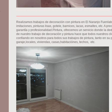
Pintores expertos en alisado de paredes y techos en El Naranjo Fuenlabrada
a
Realizamos trabajos de decoración con pintura en El Naranjo Fuenlab
imitaciones, pinturas lisas, gotele, barnices, lacas, esmaltes, etc. A p
garantía y profesionalidad.Pintura, ofrecemos un servicio donde la ded
de nuestro trabajo de decoración y pintura hace que todos nuestros c
confiando en nosotros para todos sus trabajos de pintura, tanto en su p
garaje,locales, viviendas, casas,habitaciónes, techos, etc.