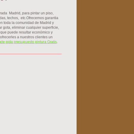
ada Madrid, para pintar un piso,
endas, techos, etc.Ofrecemos garantia
 en toda la comunidad de Madrid y
 gota, eliminar cualquier superficie,
a que puede resultar económico y
frecerles a nuestros clientes un
ude pida presupuesto pintura Gratis
.