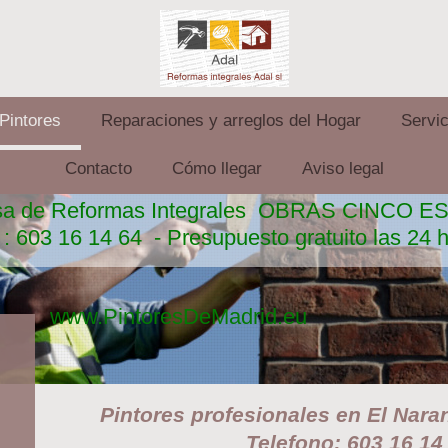
 Pintores
Reparaciones y arreglos del Hogar
Servi
Contacto
Cómo llegar
Aviso legal
esa de Reformas Integrales OBRAS CINCO 
 : 603 16 14 64 - Presupuesto gratuito las 24 h
www.PintoresDeMadrid.eu
Pintores profesionales en El Nara
Telefono: 603 16 14