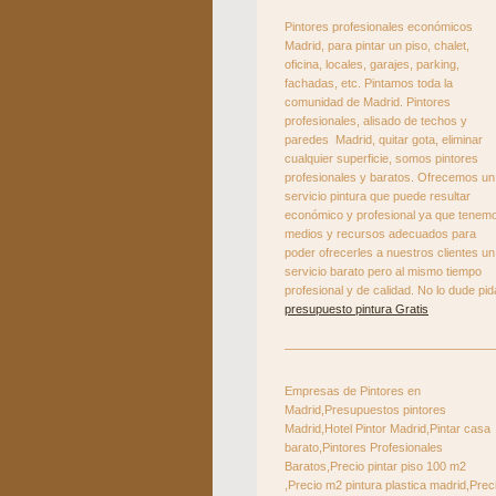
Pintores profesionales económicos
Madrid, para pintar un piso, chalet,
oficina, locales, garajes, parking,
fachadas, etc. Pintamos toda la
comunidad de Madrid. Pintores
profesionales, alisado de techos y
paredes Madrid, quitar gota, eliminar
cualquier superficie, somos pintores
profesionales y baratos. Ofrecemos un
servicio pintura que puede resultar
económico y profesional ya que tenem
medios y recursos adecuados para
poder ofrecerles a nuestros clientes un
servicio barato pero al mismo tiempo
profesional y de calidad. No lo dude pid
presupuesto pintura Gratis
Empresas de Pintores en
Madrid,Presupuestos pintores
Madrid,Hotel Pintor Madrid,Pintar casa
barato,Pintores Profesionales
Baratos,Precio pintar piso 100 m2
,Precio m2 pintura plastica madrid,Prec