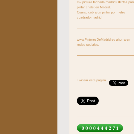
m2 pintura fachada madrid,Ofertas par
pintar chalet en Madrid,
Cuanto cobra un pintor por metro
cuadrado madrid,
www.PintoresDeMadrid.eu ahorra en
redes sociales:
Twittear esta página