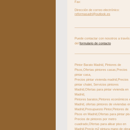
Fax:
Dirección de correo electrónico:
reformasadri@outlook.es
Puede contactar con nosotros a través
del
formulario de contacto
Pintor Barato Madrid, Pintores de
Pisos,Ofertas pintores casas,Precios
pintar casa,
Precios pintar vivienda madrid,Precios
pintar chalet, Servicios pintores
Madrid,Ofertas para pintar vivienda en
Madrid,
Pintores baratos,Pintores económicos 
Madrid, ofertas pintores de viviendas e
Madrid,Presupuesto Pintor,Pintores de
Pisos en Madrid,Ofertas para pintar pis
Precios de pintores por metro
cuadrado,Ofertas para alisar piso en
Madrid,Precio m2 pintura mano de obra