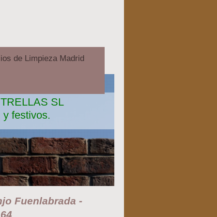
cios de Limpieza Madrid
ESTRELLAS SL
 y festivos.
njo Fuenlabrada -
 64