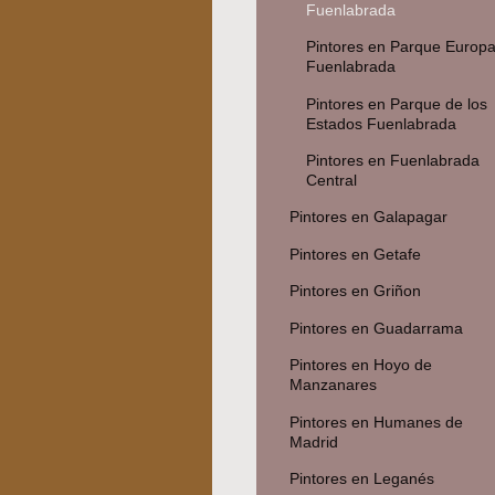
Fuenlabrada
Pintores en Parque Europ
Fuenlabrada
Pintores en Parque de los
Estados Fuenlabrada
Pintores en Fuenlabrada
Central
Pintores en Galapagar
Pintores en Getafe
Pintores en Griñon
Pintores en Guadarrama
Pintores en Hoyo de
Manzanares
Pintores en Humanes de
Madrid
Pintores en Leganés