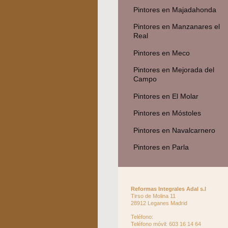
Pintores en Majadahonda
Pintores en Manzanares el
Real
Pintores en Meco
Pintores en Mejorada del
Campo
Pintores en El Molar
Pintores en Móstoles
Pintores en Navalcarnero
Pintores en Parla
Reformas Integrales Adal s.l
Tirso de Molina
11
28912
Leganes
Madrid
Teléfono:
Teléfono móvil: 603 16 14 64