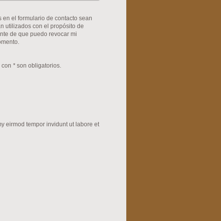
s en el formulario de contacto sean
o de
ente de que puedo revocar mi
omento.
s con
*
son obligatorios.
y eirmod tempor invidunt ut labore et