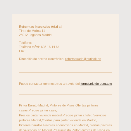
Reformas Integrales Adal s.l
Tirso de Molina
11
28912
Leganes
Madrid
Teléfono:
Teléfono móvil: 603 16 14 64
Fax:
Dirección de correo electrónico:
reformasadri@outlook.es
Puede contactar con nosotros a través del
formulario de contacto
Pintor Barato Madrid, Pintores de Pisos,Ofertas pintores
casas,Precios pintar casa,
Precios pintar vivienda madrid,Precios pintar chalet, Servicios
pintores Madrid,Ofertas para pintar vivienda en Madrid,
Pintores baratos,Pintores económicos en Madrid, ofertas pintores
de viviendas en Madrid,Presupuesto Pintor,Pintores de Pisos en