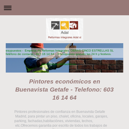
Presupuestos - Empresa de Reformas Integrales OBRAS CINCO ESTRELLAS SL
Teléfono de contacto : 603 16 14 64 - Presupuesto gratuito las 24 h y festivos.
www.PintoresDeMadrid.eu
Pintores económicos en
Buenavista Getafe - Telefono: 603
16 14 64
Pintores profesionales de confianza en Buenavista Getafe
Madrid, para pintar un piso, chalet, oficina, locales, garajes,
parking, fachadas,habitaciónes, viviendas, techos,
etc.Ofrecemos garantia por escrito de todos los trabajos de