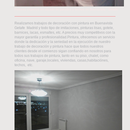
Pintores expertos en alisado de paredes y techos en Buenavista - Getafe
Realizamos trabajos de decoración con pintura en Buenavista
Getafe Madrid y todo tipo de imitaciones, pinturas lisas, gotele,
barnices, lacas, esmaltes, etc. A precios muy competitivos con la
mayor garantía y profesionalidad.Pintura, ofrecemos un servicio
donde la dedicación y la seriedad en la ejecución de nuestro
trabajo de decoración y pintura hace que todos nuestros
clientes desde el comienzo sigan confiando en nosotros para
todos sus trabajos de pintura, tanto en su piso, chalet, como
oficina, nave, garaje,locales, viviendas, casas,habitaciónes,
techos, etc.