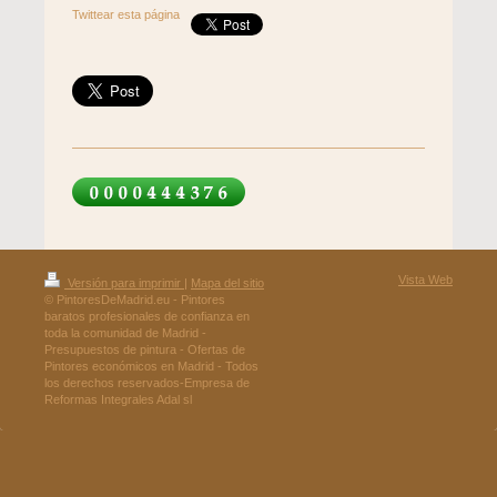
Twittear esta página
Vista Web
Versión para imprimir
|
Mapa del sitio
© PintoresDeMadrid.eu - Pintores
baratos profesionales de confianza en
toda la comunidad de Madrid -
Presupuestos de pintura - Ofertas de
Pintores económicos en Madrid - Todos
los derechos reservados-Empresa de
Reformas Integrales Adal sl