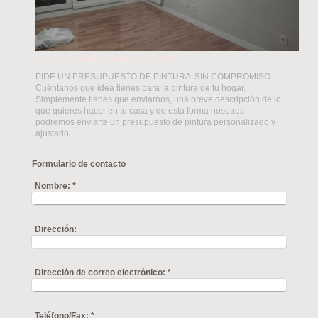
Pintores económicos Buenavista Getafe
PIDE UN PRESUPUESTO DE PINTURA SIN COMPROMISO
Cuéntanos que idea tienes para la pintura de tu hogar.
Simplemente tienes que enviarnos, una breve descripción de lo
que quieres hacer en tu casa y de esta forma nosotros
podremos enviarte un presupuesto de pintura personalizado y
ajustado
Formulario de contacto
Nombre:
*
Dirección:
Dirección de correo electrónico:
*
Teléfono/Fax:
*