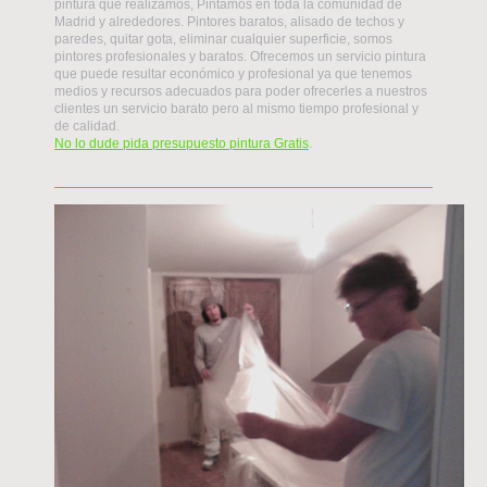
pintura que realizamos, Pintamos en toda la comunidad de
Madrid y alrededores. Pintores baratos, alisado de techos y
paredes, quitar gota, eliminar cualquier superficie, somos
pintores profesionales y baratos. Ofrecemos un servicio pintura
que puede resultar económico y profesional ya que tenemos
medios y recursos adecuados para poder ofrecerles a nuestros
clientes un servicio barato pero al mismo tiempo profesional y
de calidad.
No lo dude pida presupuesto pintura Gratis
.