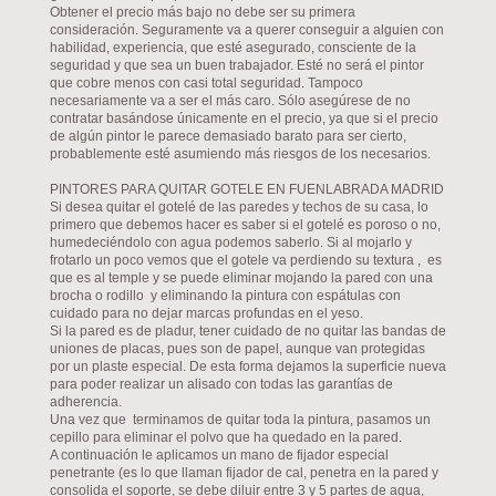
Obtener el precio más bajo no debe ser su primera
consideración. Seguramente va a querer conseguir a alguien con
habilidad, experiencia, que esté asegurado, consciente de la
seguridad y que sea un buen trabajador. Esté no será el pintor
que cobre menos con casi total seguridad. Tampoco
necesariamente va a ser el más caro. Sólo asegúrese de no
contratar basándose únicamente en el precio, ya que si el precio
de algún pintor le parece demasiado barato para ser cierto,
probablemente esté asumiendo más riesgos de los necesarios.
PINTORES PARA QUITAR GOTELE EN FUENLABRADA MADRID
Si desea quitar el gotelé de las paredes y techos de su casa, lo
primero que debemos hacer es saber si el gotelé es poroso o no,
humedeciéndolo con agua podemos saberlo. Si al mojarlo y
frotarlo un poco vemos que el gotele va perdiendo su textura , es
que es al temple y se puede eliminar mojando la pared con una
brocha o rodillo y eliminando la pintura con espátulas con
cuidado para no dejar marcas profundas en el yeso.
Si la pared es de pladur, tener cuidado de no quitar las bandas de
uniones de placas, pues son de papel, aunque van protegidas
por un plaste especial. De esta forma dejamos la superficie nueva
para poder realizar un alisado con todas las garantías de
adherencia.
Una vez que terminamos de quitar toda la pintura, pasamos un
cepillo para eliminar el polvo que ha quedado en la pared.
A continuación le aplicamos un mano de fijador especial
penetrante (es lo que llaman fijador de cal, penetra en la pared y
consolida el soporte, se debe diluir entre 3 y 5 partes de agua,