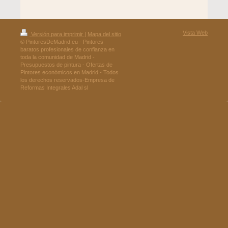
Vista Web
Versión para imprimir
|
Mapa del sitio
© PintoresDeMadrid.eu - Pintores
baratos profesionales de confianza en
toda la comunidad de Madrid -
Presupuestos de pintura - Ofertas de
Pintores económicos en Madrid - Todos
los derechos reservados-Empresa de
Reformas Integrales Adal sl