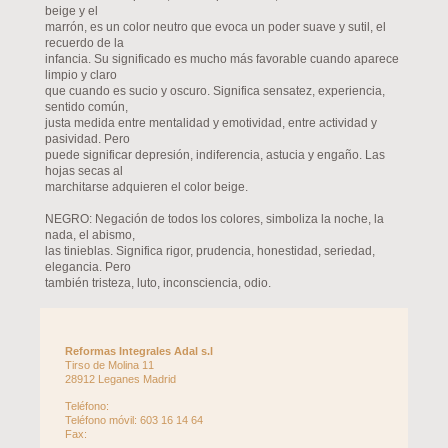
beige y el
marrón, es un color neutro que evoca un poder suave y sutil, el
recuerdo de la
infancia. Su significado es mucho más favorable cuando aparece
limpio y claro
que cuando es sucio y oscuro. Significa sensatez, experiencia,
sentido común,
justa medida entre mentalidad y emotividad, entre actividad y
pasividad. Pero
puede significar depresión, indiferencia, astucia y engaño. Las
hojas secas al
marchitarse adquieren el color beige.
NEGRO: Negación de todos los colores, simboliza la noche, la
nada, el abismo,
las tinieblas. Significa rigor, prudencia, honestidad, seriedad,
elegancia. Pero
también tristeza, luto, inconsciencia, odio.
Reformas Integrales Adal s.l
Tirso de Molina
11
28912
Leganes
Madrid
Teléfono:
Teléfono móvil: 603 16 14 64
Fax: