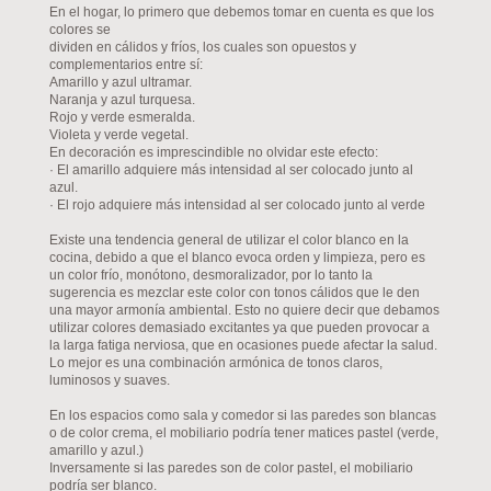
En el hogar, lo primero que debemos tomar en cuenta es que los
colores se
dividen en cálidos y fríos, los cuales son opuestos y
complementarios entre sí:
Amarillo y azul ultramar.
Naranja y azul turquesa.
Rojo y verde esmeralda.
Violeta y verde vegetal.
En decoración es imprescindible no olvidar este efecto:
· El amarillo adquiere más intensidad al ser colocado junto al
azul.
· El rojo adquiere más intensidad al ser colocado junto al verde
Existe una tendencia general de utilizar el color blanco en la
cocina, debido a que el blanco evoca orden y limpieza, pero es
un color frío, monótono, desmoralizador, por lo tanto la
sugerencia es mezclar este color con tonos cálidos que le den
una mayor armonía ambiental. Esto no quiere decir que debamos
utilizar colores demasiado excitantes ya que pueden provocar a
la larga fatiga nerviosa, que en ocasiones puede afectar la salud.
Lo mejor es una combinación armónica de tonos claros,
luminosos y suaves.
En los espacios como sala y comedor si las paredes son blancas
o de color crema, el mobiliario podría tener matices pastel (verde,
amarillo y azul.)
Inversamente si las paredes son de color pastel, el mobiliario
podría ser blanco.