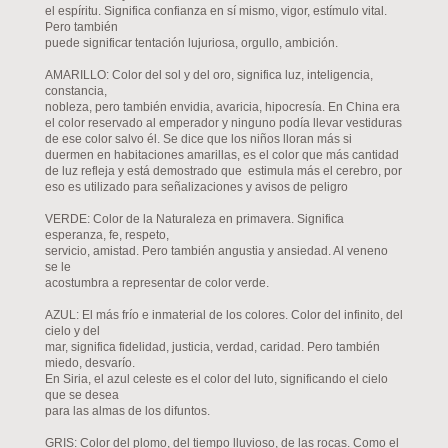
el espíritu. Significa confianza en sí mismo, vigor, estímulo vital.
Pero también
puede significar tentación lujuriosa, orgullo, ambición.
AMARILLO: Color del sol y del oro, significa luz, inteligencia,
constancia,
nobleza, pero también envidia, avaricia, hipocresía. En China era
el color reservado al emperador y ninguno podía llevar vestiduras
de ese color salvo él. Se dice que los niños lloran más si
duermen en habitaciones amarillas, es el color que más cantidad
de luz refleja y está demostrado que estimula más el cerebro, por
eso es utilizado para señalizaciones y avisos de peligro
VERDE: Color de la Naturaleza en primavera. Significa
esperanza, fe, respeto,
servicio, amistad. Pero también angustia y ansiedad. Al veneno
se le
acostumbra a representar de color verde.
AZUL: El más frío e inmaterial de los colores. Color del infinito, del
cielo y del
mar, significa fidelidad, justicia, verdad, caridad. Pero también
miedo, desvarío.
En Siria, el azul celeste es el color del luto, significando el cielo
que se desea
para las almas de los difuntos.
GRIS: Color del plomo, del tiempo lluvioso, de las rocas. Como el