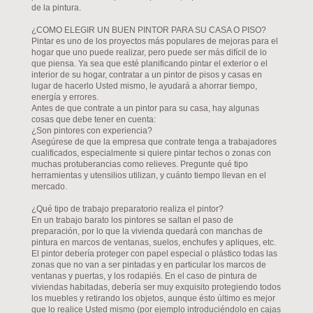
de la pintura.
¿COMO ELEGIR UN BUEN PINTOR PARA SU CASA O PISO?
Pintar es uno de los proyectos más populares de mejoras para el
hogar que uno puede realizar, pero puede ser más difícil de lo
que piensa. Ya sea que esté planificando pintar el exterior o el
interior de su hogar, contratar a un pintor de pisos y casas en
lugar de hacerlo Usted mismo, le ayudará a ahorrar tiempo,
energía y errores.
Antes de que contrate a un pintor para su casa, hay algunas
cosas que debe tener en cuenta:
¿Son pintores con experiencia?
Asegúrese de que la empresa que contrate tenga a trabajadores
cualificados, especialmente si quiere pintar techos o zonas con
muchas protuberancias como relieves. Pregunte qué tipo
herramientas y utensilios utilizan, y cuánto tiempo llevan en el
mercado.
¿Qué tipo de trabajo preparatorio realiza el pintor?
En un trabajo barato los pintores se saltan el paso de
preparación, por lo que la vivienda quedará con manchas de
pintura en marcos de ventanas, suelos, enchufes y apliques, etc.
El pintor debería proteger con papel especial o plástico todas las
zonas que no van a ser pintadas y en particular los marcos de
ventanas y puertas, y los rodapiés. En el caso de pintura de
viviendas habitadas, debería ser muy exquisito protegiendo todos
los muebles y retirando los objetos, aunque ésto último es mejor
que lo realice Usted mismo (por ejemplo introduciéndolo en cajas