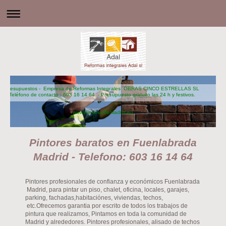
Presupuestos - Empresa de Reformas Integrales OBRAS CINCO ESTRELLAS SL
Teléfono de contacto : 603 16 14 64 - Presupuesto gratuito las 24 h y festivos.
www.PintoresDeMadrid.eu
Pintores baratos en Fuenlabrada
Madrid - Telefono: 603 16 14 64
Pintores profesionales de confianza y económicos Fuenlabrada
Madrid, para pintar un piso, chalet, oficina, locales, garajes,
parking, fachadas,habitaciónes, viviendas, techos,
etc.Ofrecemos garantia por escrito de todos los trabajos de
pintura que realizamos, Pintamos en toda la comunidad de
Madrid y alrededores. Pintores profesionales, alisado de techos