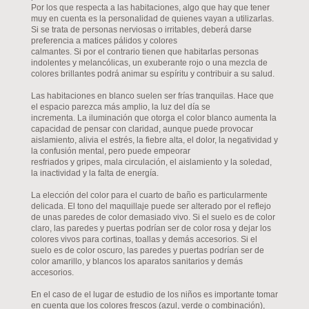
Por los que respecta a las habitaciones, algo que hay que tener
muy en cuenta es la personalidad de quienes vayan a utilizarlas.
Si se trata de personas nerviosas o irritables, deberá darse
preferencia a matices pálidos y colores
calmantes. Si por el contrario tienen que habitarlas personas
indolentes y melancólicas, un exuberante rojo o una mezcla de
colores brillantes podrá animar su espíritu y contribuir a su salud.
Las habitaciones en blanco suelen ser frías tranquilas. Hace que
el espacio parezca más amplio, la luz del día se
incrementa. La iluminación que otorga el color blanco aumenta la
capacidad de pensar con claridad, aunque puede provocar
aislamiento, alivia el estrés, la fiebre alta, el dolor, la negatividad y
la confusión mental, pero puede empeorar
resfriados y gripes, mala circulación, el aislamiento y la soledad,
la inactividad y la falta de energía.
La elección del color para el cuarto de baño es particularmente
delicada. El tono del maquillaje puede ser alterado por el reflejo
de unas paredes de color demasiado vivo. Si el suelo es de color
claro, las paredes y puertas podrían ser de color rosa y dejar los
colores vivos para cortinas, toallas y demás accesorios. Si el
suelo es de color oscuro, las paredes y puertas podrían ser de
color amarillo, y blancos los aparatos sanitarios y demás
accesorios.
En el caso de el lugar de estudio de los niños es importante tomar
en cuenta que los colores frescos (azul, verde o combinación),