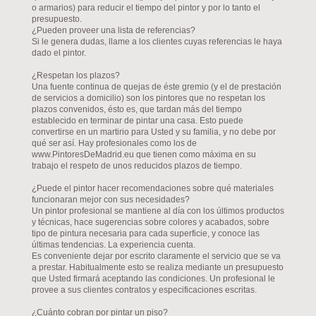
o armarios) para reducir el tiempo del pintor y por lo tanto el
presupuesto.
¿Pueden proveer una lista de referencias?
Si le genera dudas, llame a los clientes cuyas referencias le haya
dado el pintor.
¿Respetan los plazos?
Una fuente continua de quejas de éste gremio (y el de prestación
de servicios a domicilio) son los pintores que no respetan los
plazos convenidos, ésto es, que tardan más del tiempo
establecido en terminar de pintar una casa. Esto puede
convertirse en un martirio para Usted y su familia, y no debe por
qué ser así. Hay profesionales como los de
www.PintoresDeMadrid.eu que tienen como máxima en su
trabajo el respeto de unos reducidos plazos de tiempo.
¿Puede el pintor hacer recomendaciones sobre qué materiales
funcionaran mejor con sus necesidades?
Un pintor profesional se mantiene al día con los últimos productos
y técnicas, hace sugerencias sobre colores y acabados, sobre
tipo de pintura necesaria para cada superficie, y conoce las
últimas tendencias. La experiencia cuenta.
Es conveniente dejar por escrito claramente el servicio que se va
a prestar. Habitualmente esto se realiza mediante un presupuesto
que Usted firmará aceptando las condiciones. Un profesional le
provee a sus clientes contratos y especificaciones escritas.
¿Cuánto cobran por pintar un piso?