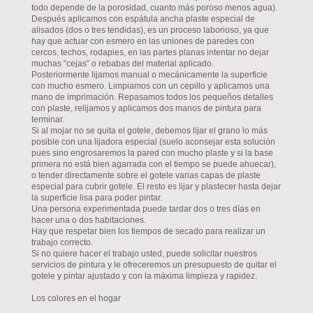
todo depende de la porosidad, cuanto más poroso menos agua).
Después aplicamos con espátula ancha plaste especial de
alisados (dos o tres tendidas), es un proceso laborioso, ya que
hay que actuar con esmero en las uniones de paredes con
cercos, techos, rodapies, en las partes planas intentar no dejar
muchas “cejas” o rebabas del material aplicado.
Posteriormente lijamos manual o mecánicamente la superficie
con mucho esmero. Limpiamos con un cepillo y aplicamos una
mano de imprimación. Repasamos todos los pequeños detalles
con plaste, relijamos y aplicamos dos manos de pintura para
terminar.
Si al mojar no se quita el gotele, debemos lijar el grano lo más
posible con una lijadora especial (suelo aconsejar esta solución
pues sino engrosaremos la pared con mucho plaste y si la base
primera no está bien agarrada con el tiempo se puede ahuecar),
o tender directamente sobre el gotele varias capas de plaste
especial para cubrir gotele. El resto es lijar y plastecer hasta dejar
la superficie lisa para poder pintar.
Una persona experimentada puede tardar dos o tres días en
hacer una o dos habitaciones.
Hay que respetar bien los tiempos de secado para realizar un
trabajo correcto.
Si no quiere hacer el trabajo usted, puede solicitar nuestros
servicios de pintura y le ofreceremos un presupuesto de quitar el
gotele y pintar ajustado y con la máxima limpieza y rapidez.
Los colores en el hogar